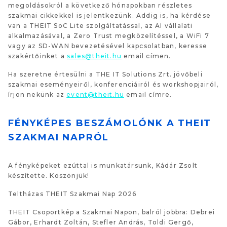
megoldásokról a következő hónapokban részletes
szakmai cikkekkel is jelentkezünk. Addig is, ha kérdése
van a THEIT SoC Lite szolgáltatással, az AI vállalati
alkalmazásával, a Zero Trust megközelítéssel, a WiFi 7
vagy az SD-WAN bevezetésével kapcsolatban, keresse
szakértőinket a
sales@theit.hu
email címen.
Ha szeretne értesülni a THE IT Solutions Zrt. jövőbeli
szakmai eseményeiről, konferenciáiról és workshopjairól,
írjon nekünk az
event@theit.hu
email címre.
FÉNYKÉPES BESZÁMOLÓNK A THEIT
SZAKMAI NAPRÓL
A fényképeket ezúttal is munkatársunk, Kádár Zsolt
készítette. Köszönjük!
Teltházas THEIT Szakmai Nap 2026
THEIT Csoportkép a Szakmai Napon, balról jobbra: Debrei
Gábor, Erhardt Zoltán, Stefler András, Toldi Gergő,