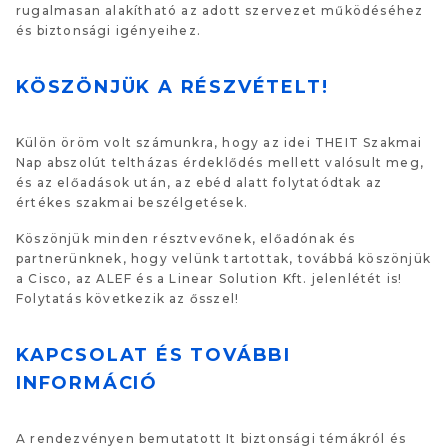
rugalmasan alakítható az adott szervezet működéséhez
és biztonsági igényeihez.
KÖSZÖNJÜK A RÉSZVÉTELT!
Külön öröm volt számunkra, hogy az idei THEIT Szakmai
Nap abszolút teltházas érdeklődés mellett valósult meg,
és az előadások után, az ebéd alatt folytatódtak az
értékes szakmai beszélgetések.
Köszönjük minden résztvevőnek, előadónak és
partnerünknek, hogy velünk tartottak, továbbá köszönjük
a Cisco, az ALEF és a Linear Solution Kft. jelenlétét is!
Folytatás következik az ősszel!
KAPCSOLAT ÉS TOVÁBBI
INFORMÁCIÓ
A rendezvényen bemutatott It biztonsági témákról és