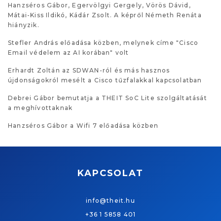
Hanzséros Gábor, Egervölgyi Gergely, Vörös Dávid,
Mátai-Kiss Ildikó, Kádár Zsolt. A képről Németh Renáta
hiányzik.
Stefler András előadása közben, melynek címe "Cisco
Email védelem az AI korában" volt
Erhardt Zoltán az SDWAN-ról és más hasznos
újdonságokról mesélt a Cisco tűzfalakkal kapcsolatban
Debrei Gábor bemutatja a THEIT SoC Lite szolgáltatását
a meghívottaknak
Hanzséros Gábor a Wifi 7 előadása közben
KAPCSOLAT
info@theit.hu
+36 1 5858 401