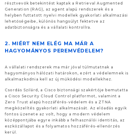
résztvevők betekintést kaptak a Retrieval Augmented
Generation (RAG), az agent alapú rendszerek és a
helyben futtatott nyelvi modellek gyakorlati alkalmazási
lehetőségeibe, különös hangsúlyt fektetve az
adatbiztonságra és a vállalati kontrollra.
2. MIÉRT NEM ELÉG MA MÁR A
HAGYOMÁNYOS PEREMVÉDELEM?
A vállalati rendszerek ma már jóval túlmutatnak a
hagyományos hálózati határokon, ezért a védelemnek is
alkalmazkodnia kell az új működési modellekhez.
Csordás Szilárd, a Cisco biztonsági szakértője bemutatta
a Cisco Security Cloud Control platformot, valamint a
Zero Trust alapú hozzáférés-védelem és a ZTNA
megközelítés gyakorlati alkalmazását. Az előadás egyik
fontos üzenete az volt, hogy a modern védelem
középpontjába egyre inkább a felhasználói identitás, az
eszközállapot és a folyamatos hozzáférés-ellenőrzés
kerül.