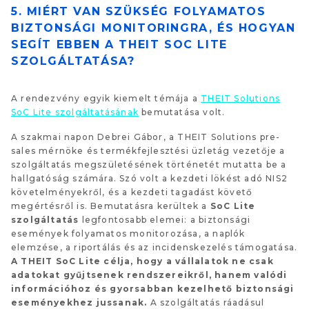
5. MIÉRT VAN SZÜKSÉG FOLYAMATOS
BIZTONSÁGI MONITORINGRA, ÉS HOGYAN
SEGÍT EBBEN A THEIT SOC LITE
SZOLGÁLTATÁSA?
A rendezvény egyik kiemelt témája a
THEIT Solutions
SoC Lite szolgáltatásának
bemutatása volt.
A szakmai napon Debrei Gábor, a THEIT Solutions pre-
sales mérnöke és termékfejlesztési üzletág vezetője a
szolgáltatás megszületésének történetét mutatta be a
hallgatóság számára. Szó volt a kezdeti lökést adó NIS2
követelményekről, és a kezdeti tagadást követő
megértésről is. Bemutatásra kerültek a
SoC Lite
szolgáltatás
legfontosabb elemei: a biztonsági
események folyamatos monitorozása, a naplók
elemzése, a riportálás és az incidenskezelés támogatása.
A THEIT SoC Lite célja, hogy a vállalatok ne csak
adatokat gyűjtsenek rendszereikről, hanem valódi
információhoz és gyorsabban kezelhető biztonsági
eseményekhez jussanak.
A szolgáltatás ráadásul