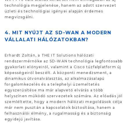
technológia megjelenése, hanem az adott szervezet
üzleti és technológiai igényei alapján érdemes
megvizsgálni.
4. MIT NYÚJT AZ SD-WAN A MODERN
VÁLLALATI HÁLÓZATOKBAN?
Erhardt Zoltán, a THE IT Solutions hálózati
rendszermérnöke az SD-WAN technológia legfontosabb
gyakorlati előnyeiről, valamint a Cisco tűzfalplatform új
képességeiről beszélt. A központi menedzsment, a
dinamikus útvonalválasztás, az alkalmazásalapú
forgalomkezelés és a telephelyi üzemeltetés
egyszerűsítése ma már alapvető elvárás a több
helyszínen működő szervezetek számára. Az előadás jól
szemléltette, hogy a modern hálózati megoldások célja
már nem pusztán a kapcsolatok biztosítása, hanem a
felhasználói élmény, a rugalmasság és a biztonság
egyidejű javítása.