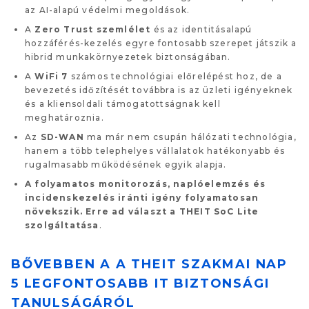
az AI-alapú védelmi megoldások.
A
Zero Trust szemlélet
és az identitásalapú
hozzáférés-kezelés egyre fontosabb szerepet játszik a
hibrid munkakörnyezetek biztonságában.
A
WiFi 7
számos technológiai előrelépést hoz, de a
bevezetés időzítését továbbra is az üzleti igényeknek
és a kliensoldali támogatottságnak kell
meghatároznia.
Az
SD-WAN
ma már nem csupán hálózati technológia,
hanem a több telephelyes vállalatok hatékonyabb és
rugalmasabb működésének egyik alapja.
A folyamatos monitorozás, naplóelemzés és
incidenskezelés iránti igény folyamatosan
növekszik. Erre ad választ a THEIT SoC Lite
szolgáltatása
.
BŐVEBBEN A A THEIT SZAKMAI NAP
5 LEGFONTOSABB IT BIZTONSÁGI
TANULSÁGÁRÓL