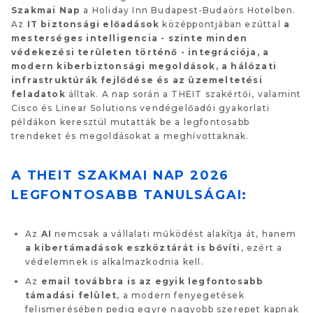
Szakmai Nap
a Holiday Inn Budapest-Budaörs Hotelben.
Az
IT biztonsági előadások
középpontjában ezúttal
a
mesterséges intelligencia - szinte minden
védekezési területen történő - integrációja, a
modern kiberbiztonsági megoldások, a hálózati
infrastruktúrák fejlődése és az üzemeltetési
feladatok
álltak. A nap során a THEIT szakértői, valamint
Cisco és Linear Solutions vendégelőadói gyakorlati
példákon keresztül mutatták be a legfontosabb
trendeket és megoldásokat a meghívottaknak.
A THEIT SZAKMAI NAP 2026
LEGFONTOSABB TANULSÁGAI:
Az
AI
nemcsak a vállalati működést alakítja át, hanem
a kibertámadások eszköztárát is bővíti
, ezért a
védelemnek is alkalmazkodnia kell.
Az
email továbbra is az egyik legfontosabb
támadási felület
, a modern fenyegetések
felismerésében pedig egyre nagyobb szerepet kapnak