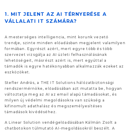
1. MIT JELENT AZ AI TÉRNYERÉSE A
VÁLLALATI IT SZÁMÁRA?
A mesterséges intelligencia, mint korunk vezető
trendje, szinte minden előadásban megjelent valamilyen
formában. Egyrészt azért, mert egyre több és több
szervezet vizsgálja az AI üzleti felhasználásának
lehetőségeit, másrészt azért is, mert egyúttal a
támadók is egyre hatékonyabban alkalmazzák ezeket az
eszközöket.
Stefler András, a THE IT Solutions hálózatbiztonsági
rendszermérnöke, előadásában azt mutatta be, hogyan
változtatja meg az AI az email alapú támadásokat, és
milyen új védelmi megoldásokra van szükség a
kifinomult adathalász és megszemélyesítéses
támadások kivédéséhez.
A Linear Solution vendégelőadásában Kálmán Zsolt a
chatbotokon túlmutató AI-megoldásokról beszélt. A