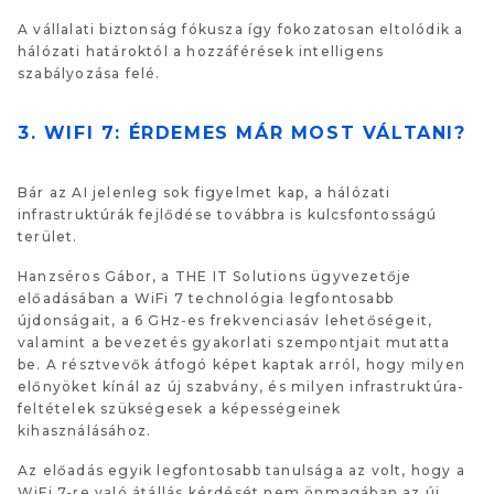
A vállalati biztonság fókusza így fokozatosan eltolódik a
hálózati határoktól a hozzáférések intelligens
szabályozása felé.
3. WIFI 7: ÉRDEMES MÁR MOST VÁLTANI?
Bár az AI jelenleg sok figyelmet kap, a hálózati
infrastruktúrák fejlődése továbbra is kulcsfontosságú
terület.
Hanzséros Gábor, a THE IT Solutions ügyvezetője
előadásában a WiFi 7 technológia legfontosabb
újdonságait, a 6 GHz-es frekvenciasáv lehetőségeit,
valamint a bevezetés gyakorlati szempontjait mutatta
be. A résztvevők átfogó képet kaptak arról, hogy milyen
előnyöket kínál az új szabvány, és milyen infrastruktúra-
feltételek szükségesek a képességeinek
kihasználásához.
Az előadás egyik legfontosabb tanulsága az volt, hogy a
WiFi 7-re való átállás kérdését nem önmagában az új