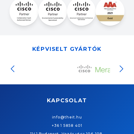
KÉPVISELT GYÁRTÓK
Slide 2 of 11
KAPCSOLAT
info@theit.hu
+36 1 5858 401
1141 Budapest, Vezér utca 106-108.