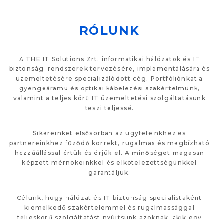
RÓLUNK
A THE IT Solutions Zrt. informatikai hálózatok és IT
biztonsági rendszerek tervezésére, implementálására és
üzemeltetésére specializálódott cég. Portfóliónkat a
gyengeáramú és optikai kábelezési szakértelmünk,
valamint a teljes körű IT üzemeltetési szolgáltatásunk
teszi teljessé.
Sikereinket elsősorban az ügyfeleinkhez és
partnereinkhez fűződő korrekt, rugalmas és megbízható
hozzáállással értük és érjük el. A minőséget magasan
képzett mérnökeinkkel és elkötelezettségünkkel
garantáljuk.
Célunk, hogy hálózat és IT biztonság specialistaként
kiemelkedő szakértelemmel és rugalmassággal
teljeskörű szolgáltatást nyújtsunk azoknak, akik egy