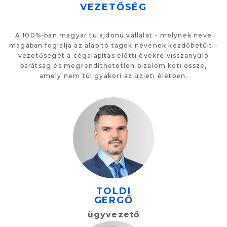
VEZETŐSÉG
A 100%-ban magyar tulajdonú vállalat - melynek neve
magában foglalja az alapító tagok nevének kezdőbetűit -
vezetőségét a cégalapítás előtti évekre visszanyúló
barátság és megrendíthetetlen bizalom köti össze,
amely nem túl gyakori az üzleti életben.
TOLDI
GERGŐ
ügyvezető