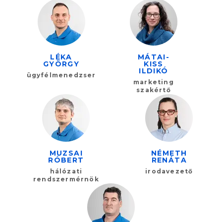
LÉKA
MÁTAI-
GYÖRGY
KISS
ILDIKÓ
ügyfélmenedzser
marketing
szakértő
MUZSAI
NÉMETH
RÓBERT
RENÁTA
hálózati
irodavezető
rendszermérnök