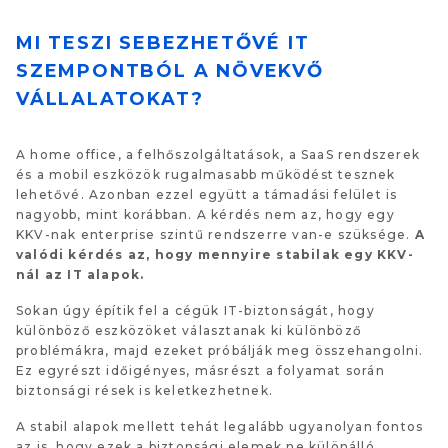
MI TESZI SEBEZHETŐVÉ IT
SZEMPONTBÓL A NÖVEKVŐ
VÁLLALATOKAT?
A home office, a felhőszolgáltatások, a SaaS rendszerek
és a mobil eszközök rugalmasabb működést tesznek
lehetővé. Azonban ezzel együtt a támadási felület is
nagyobb, mint korábban. A kérdés nem az, hogy egy
KKV-nak enterprise szintű rendszerre van-e szüksége.
A
valódi kérdés az, hogy mennyire stabilak egy KKV-
nál az IT alapok.
Sokan úgy építik fel a cégük IT-biztonságát, hogy
különböző eszközöket választanak ki különböző
problémákra, majd ezeket próbálják meg összehangolni.
Ez egyrészt időigényes, másrészt a folyamat során
biztonsági rések is keletkezhetnek.
A stabil alapok mellett tehát legalább ugyanolyan fontos
az is, hogy ezek a biztonsági elemek ne különálló,