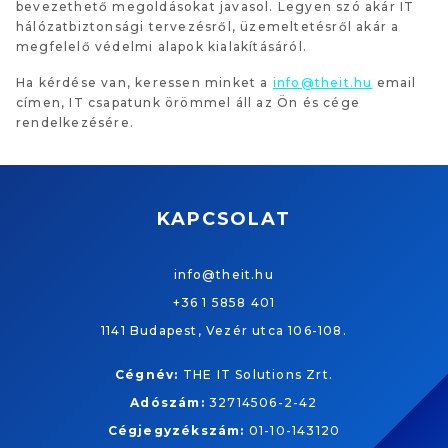
bevezethető megoldásokat javasol. Legyen szó akár IT
hálózatbiztonsági tervezésről, üzemeltetésről akár a
megfelelő védelmi alapok kialakításáról.
Ha kérdése van, keressen minket a
info@theit.hu
email
címen, IT csapatunk örömmel áll az Ön és cége
rendelkezésére.
KAPCSOLAT
info@theit.hu
+36 1 5858 401
1141 Budapest, Vezér utca 106-108.
Cégnév:
THE IT Solutions Zrt.
Adószám:
32714506-2-42
Cégjegyzékszám:
01-10-143120