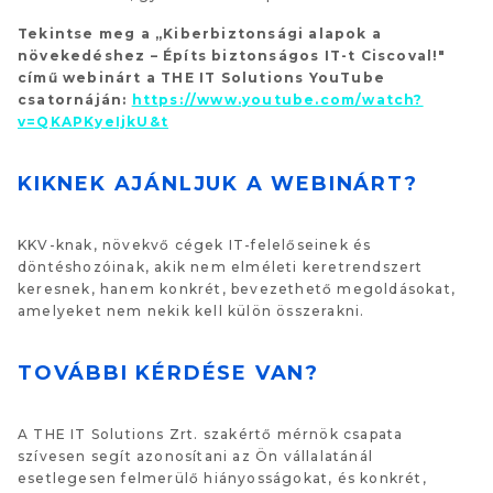
Tekintse meg a „Kiberbiztonsági alapok a
növekedéshez – Építs biztonságos IT-t Ciscoval!"
című webinárt a THE IT Solutions YouTube
csatornáján:
https://www.youtube.com/watch?
v=QKAPKyeIjkU&t
KIKNEK AJÁNLJUK A WEBINÁRT?
KKV-knak, növekvő cégek IT-felelőseinek és
döntéshozóinak, akik nem elméleti keretrendszert
keresnek, hanem konkrét, bevezethető megoldásokat,
amelyeket nem nekik kell külön összerakni.
TOVÁBBI KÉRDÉSE VAN?
A THE IT Solutions Zrt. szakértő mérnök csapata
szívesen segít azonosítani az Ön vállalatánál
esetlegesen felmerülő hiányosságokat, és konkrét,